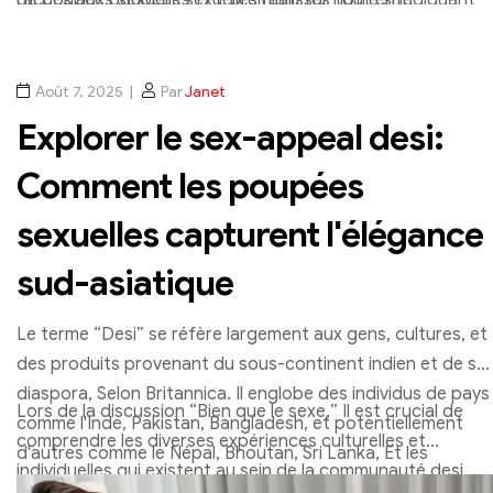
l'accès aux poupées sexuelles réalistes tout en indiquant
de poupées sexuelles TPE premium sur notre site
que la flexibilité du matériau permet une large gamme de
les améliorations continues de la rétention de chaleur et
aujourd'hui pour trouver votre compagnon parfait.
poses et de mouvements. En plus, TPE est
de l'entretien.
hypoallergénique et facile à nettoyer avec des soins
Août 7, 2025
Par
Janet
appropriés, Promouvoir la sécurité, Compagnie à long
Explorer le sex-appeal desi:
terme et soulagement du stress.
Comment les poupées
sexuelles capturent l'élégance
sud-asiatique
Le terme “Desi” se réfère largement aux gens, cultures, et
des produits provenant du sous-continent indien et de sa
diaspora, Selon Britannica. Il englobe des individus de pays
Lors de la discussion “Bien que le sexe,” Il est crucial de
comme l'Inde, Pakistan, Bangladesh, et potentiellement
comprendre les diverses expériences culturelles et
d'autres comme le Népal, Bhoutan, Sri Lanka, Et les
individuelles qui existent au sein de la communauté desi
Maldives. Le sens de “Desi” peut varier, d'un terme neutre