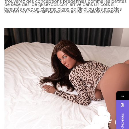
trouverez des conceptions prédéfinies comme les petites
de sexe desi de gksexdoll.com arrive dans un colis si
beautés avec un charme digne de Bindi ou des modèles
discret qu'il pourrait passer pour une livraison d'épices.
plus courants avec une ambiance de diva de Bollywood.
Vous l'avez installée pour une simulation de danse de
Alors que la personnalisation est limitée pour maintenir les
Bollywood dans votre salon, son 20-40 LB TPE Frame facil
coûts bas, Ces mini-poupées de sexe sont des chefs-
à tournoyer dans une pose de bhangra classique. Sa peau
d'œuvre prêts à l'emploi, au prix de $150-$600. Ils sont
réaliste brille comme si elle était fraîche d'un festival Holi,
parfaits pour les débutants qui veulent une poupée
Faire sauter votre cœur. Plus tard, Vous la déplacez dans l
sexuelle réaliste qui capture l'allure sud-asiatique sans se
canapé pour un marathon de film Shah Rukh Khan - la
ruiner, Comme un billet pour un budget pour une histoire
partager est plus facile que de porter vos courses
d'amour culturelle.
hebdomadaires. Un rinçage rapide la maintient scintillante,
et à $150-$600, Elle est un vol par rapport à un dîner de
fantaisie. De recréer des desi vibrations festives aux nuits
→
confortables remplies de charme culturel, Cette poupée
sexuelle premium est votre faible entretien, compagnon
élevé. Prêt à ramener le Desi Magic à la maison? Dancez su
Contactez-nous
gksexdoll.com et prenez votre poupée sexuelle réaliste