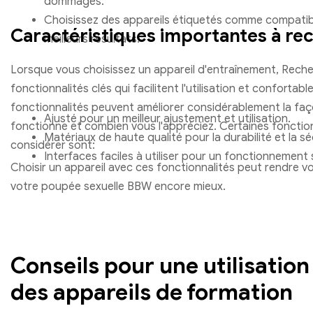
dommages.
Choisissez des appareils étiquetés comme compatib
Caractéristiques importantes à re
meilleurs résultats.
Lorsque vous choisissez un appareil d'entraînement, Rech
fonctionnalités clés qui facilitent l'utilisation et confortab
fonctionnalités peuvent améliorer considérablement la faç
Ajusté pour un meilleur ajustement et utilisation.
fonctionne et combien vous l'appréciez. Certaines fonctio
Matériaux de haute qualité pour la durabilité et la sé
considérer sont:
Interfaces faciles à utiliser pour un fonctionnement 
Choisir un appareil avec ces fonctionnalités peut rendre v
votre poupée sexuelle BBW encore mieux.
Conseils pour une utilisation
des appareils de formation