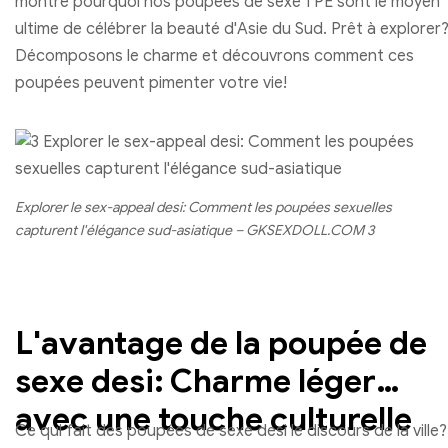
montre pourquoi nos poupées de sexe TPE sont le moyen
ultime de célébrer la beauté d'Asie du Sud. Prêt à explorer
Décomposons le charme et découvrons comment ces
poupées peuvent pimenter votre vie!
Explorer le sex-appeal desi: Comment les poupées sexuelles
capturent l'élégance sud-asiatique – GKSEXDOLL.COM 3
L'avantage de la poupée de
sexe desi: Charme léger
avec une touche culturelle
Ce qui fait des poupées de sexe desi le discours de la ville?