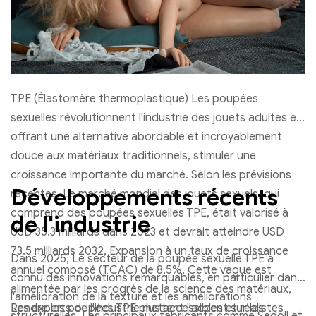
TPE (Élastomère thermoplastique) Les poupées
sexuelles révolutionnent l'industrie des jouets adultes en
offrant une alternative abordable et incroyablement
douce aux matériaux traditionnels, stimuler une
croissance importante du marché. Selon les prévisions
Développements récents
récentes, Le marché mondial des jouets sexuels, qui
comprend des poupées sexuelles TPE, était valorisé à
de l'industrie
USD 35.3 milliards dans 2023 et devrait atteindre USD
73.5 milliards 2032, Expansion à un taux de croissance
Dans 2025, Le secteur de la poupée sexuelle TPE a
annuel composé (TCAC) de 8.5%. Cette vague est
connu des innovations remarquables, en particulier dans
alimentée par les progrès de la science des matériaux,
l'amélioration de la texture et les améliorations
Rendre les poupées TPE plus accessibles et réalistes
Les experts de l'industrie mettent l'accent sur les