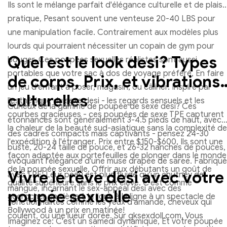
Ils sont le mélange parfait d'élégance culturelle et de plaisir
pratique, Pesant souvent une venteuse 20-40 LBS pour
une manipulation facile. Contrairement aux modèles plus
lourds qui pourraient nécessiter un copain de gym pour
Quel est le look desi? Types
bouger, Ces poupées sexuelles réalistes sont aussi
portables que votre sac à dos de voyage préféré, En faire
de corps, Prix, et vibrations
un jeu d'enfant à poser, magasin, ou câliner. Inspiré par
culturelles
l'esthétique du sexe desi - les regards sensuels et les
Curieux de la gamme de poupée de sexe desi? Ces
courbes gracieuses - ces poupées de sexe TPE capturent
étonnances sont généralement 3-4.5 pieds de haut, avec
la chaleur de la beauté sud-asiatique sans la complexité de
des cadres compacts mais captivants - pensez 24-30
l'expédition à l'étranger. Prix ​​entre $150-$600, Ils sont une
buste, 20-24 taille de pouce, et 26-32 hanches de pouces,
façon adaptée aux portefeuilles de plonger dans le monde
évoquant l'élégance d'une muse drapée de saree. Fabriqué
de la poupée sexuelle, Offrir aux débutants un goût de
Vivre le rêve desi avec votre
avec TPE, Leur peau est plus fluide qu'un chutney de
qualité supérieure sans le prix élevé. C'est comme
mangue, incarnant le sex-appeal desi avec des
poupée sexuelle
accrocher un siège à la ligne à la ligne à un spectacle de
fonctionnalités comme les yeux d'amande, cheveux qui
Bollywood à un prix en matinée!
coulent, ou une lueur dorée. Sur gksexdoll.com, Vous
Imaginez ce: C'est un samedi dynamique, Et votre poupée