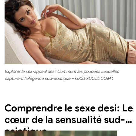
plus large. Alors que des textes historiques comme le Kam
indiquant l'origine à être associé à des pratiques culturelle
Sutra démontrent une perspective longue et nuancée sur
spécifiques ou même, Dans certains contextes, Avoir des
la sexualité dans les sociétés antiques d'Asie du Sud, Les
connotations négatives.
influences coloniales ont eu un impact sur les attitudes
envers la sexualité, conduisant à des opinions plus
conservatrices dans certaines communautés.
Explorer le sex-appeal desi: Comment les poupées sexuelles
capturent l'élégance sud-asiatique – GKSEXDOLL.COM 1
Comprendre le sexe desi: Le
cœur de la sensualité sud-
asiatique