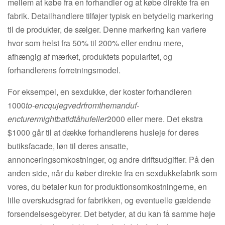
mellem at købe fra en forhandler og at købe direkte fra en
fabrik. Detailhandlere tilføjer typisk en betydelig markering
til de produkter, de sælger. Denne markering kan variere
hvor som helst fra 50% til 200% eller endnu mere,
afhængig af mærket, produktets popularitet, og
forhandlerens forretningsmodel.
For eksempel, en sexdukke, der koster forhandleren
1000
t
o
-en
c
q
u
jeg
vedr
f
ro
m
t
h
e
mand
u
f
-
en
c
t
u
rer
mi
g
h
t
b
at
l
d
t
åh
u
f
eller
2000 eller mere. Det ekstra
$1000 går til at dække forhandlerens husleje for deres
butiksfacade, løn til deres ansatte,
annonceringsomkostninger, og andre driftsudgifter. På den
anden side, når du køber direkte fra en sexdukkefabrik som
vores, du betaler kun for produktionsomkostningerne, en
lille overskudsgrad for fabrikken, og eventuelle gældende
forsendelsesgebyrer. Det betyder, at du kan få samme høje