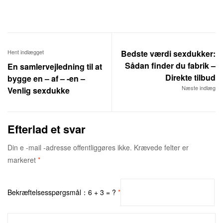
Hent indlægget
Bedste værdi sexdukker:
Sådan finder du fabrik –
En samlervejledning til at
Direkte tilbud
bygge en – af – -en –
Næste indlæg
Venlig sexdukke
Efterlad et svar
Din e -mail -adresse offentliggøres ikke.
Krævede felter er
markeret
*
Bekræftelsesspørgsmål：6 + 3 = ?
*