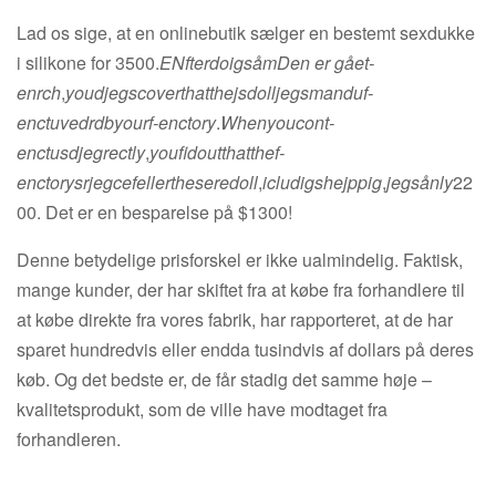
Lad os sige, at en onlinebutik sælger en bestemt sexdukke
i silikone for 3500.
EN
f
t
er
d
o
i
g
så
m
Den er gået
-
en
rc
h
,
yo
u
d
jeg
sco
v
er
t
ha
tt
hej
s
d
o
ll
jeg
s
mand
u
f
-
en
c
t
u
vedr
d
b
yo
u
r
f
-en
c
t
ory
.
Wh
e
n
yo
u
co
n
t
-
en
c
t
u
s
d
jeg
rec
tl
y
,
yo
u
f
d
o
u
tt
ha
tt
h
e
f
-
en
c
t
ory
s
r
jeg
ce
f
eller
t
h
es
er
e
d
o
ll
,
i
c
l
u
d
i
g
s
hej
pp
i
g
,
jeg
så
n
l
y
22
00. Det er en besparelse på $1300!
Denne betydelige prisforskel er ikke ualmindelig. Faktisk,
mange kunder, der har skiftet fra at købe fra forhandlere til
at købe direkte fra vores fabrik, har rapporteret, at de har
sparet hundredvis eller endda tusindvis af dollars på deres
køb. Og det bedste er, de får stadig det samme høje –
kvalitetsprodukt, som de ville have modtaget fra
forhandleren.