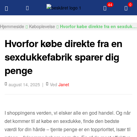
44
0
Gratis levering over $100 Alle produkter
Gksexdolls.com
Hjemmeside
Køboplevelse
Hvorfor købe direkte fra en sexdukkefabrik sparer dig penge
Hvorfor købe direkte fra en
sexdukkefabrik sparer dig
penge
august 14, 2025
Ved
Janet
I shoppingens verden, vi elsker alle en god handel. Og når
det kommer til at købe en sexdukke, finde den bedste
værdi for din hårde – tjente penge er en topprioritet, især til