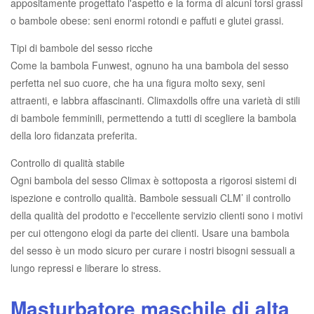
appositamente progettato l'aspetto e la forma di alcuni torsi grassi
o bambole obese: seni enormi rotondi e paffuti e glutei grassi.
Tipi di bambole del sesso ricche
Come la bambola Funwest, ognuno ha una bambola del sesso
perfetta nel suo cuore, che ha una figura molto sexy, seni
attraenti, e labbra affascinanti. Climaxdolls offre una varietà di stili
di bambole femminili, permettendo a tutti di scegliere la bambola
della loro fidanzata preferita.
Controllo di qualità stabile
Ogni bambola del sesso Climax è sottoposta a rigorosi sistemi di
ispezione e controllo qualità. Bambole sessuali CLM’ il controllo
della qualità del prodotto e l'eccellente servizio clienti sono i motivi
per cui ottengono elogi da parte dei clienti. Usare una bambola
del sesso è un modo sicuro per curare i nostri bisogni sessuali a
lungo repressi e liberare lo stress.
Masturbatore maschile di alta