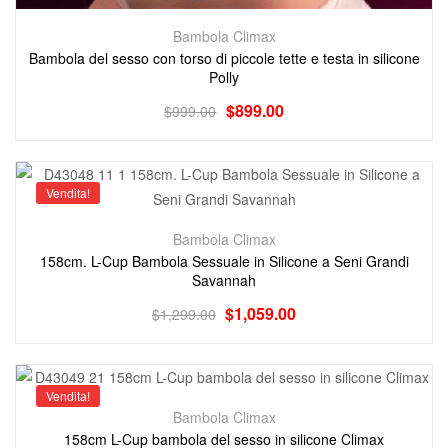
Bambola Climax
Bambola del sesso con torso di piccole tette e testa in silicone
Polly
$
899.00
$
999.00
Vendita!
Bambola Climax
158cm. L-Cup Bambola Sessuale in Silicone a Seni Grandi
Savannah
$
1,059.00
$
1,299.00
Vendita!
Bambola Climax
158cm L-Cup bambola del sesso in silicone Climax