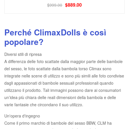
$
889.00
$
999.00
Perché ClimaxDolls è così
popolare?
Diversi stili di ripresa
A differenza delle foto scattate dalla maggior parte delle bambole
del sesso, le foto scattate dalla bambola torso Climax sono
integrate nelle scene di utilizzo e sono più simili alle foto condivise
dagli appassionati di bambole sessuali professionali quando
utilizzano il prodotto. Tali immagini possono dare ai consumatori
un’idea più chiara delle reali dimensioni della bambola e delle
varie fantasie che circondano il suo utilizzo.
Un'opera d'ingegno
Come il primo marchio di bambole del sesso BBW, CLM ha