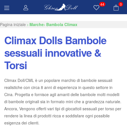
44
0
Consegna GRATUITA finita $100 Tutti i prodotti
GKSEXDOLLS.COM
Pagina iniziale
Marche
Bambola Climax
Climax Dolls Bambole
sessuali innovative &
Torsi
Climax Doll/CML è un popolare marchio di bambole sessuali
realistiche con circa 8 anni di esperienza in questo settore in
Cina. Progetta e fornisce agli amanti delle bambole molti modelli
di bambole originali sia in formato mini che a grandezza naturale.
Ancora, Vengono offerti vari tipi di giocattoli sessuali per torso per
rendere la linea di prodotti ricca e soddisfare ogni possibile
esigenza dei clienti.