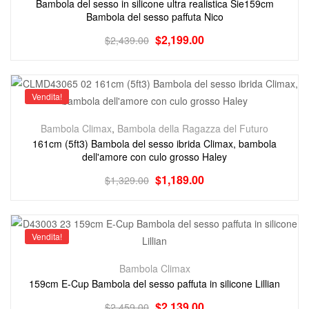
Bambola del sesso in silicone ultra realistica Sie159cm
Bambola del sesso paffuta Nico
$
2,199.00
$
2,439.00
Vendita!
Bambola Climax
,
Bambola della Ragazza del Futuro
161cm (5ft3) Bambola del sesso ibrida Climax, bambola
dell'amore con culo grosso Haley
$
1,189.00
$
1,329.00
Vendita!
Bambola Climax
159cm E-Cup Bambola del sesso paffuta in silicone Lillian
$
2,139.00
$
2,459.00