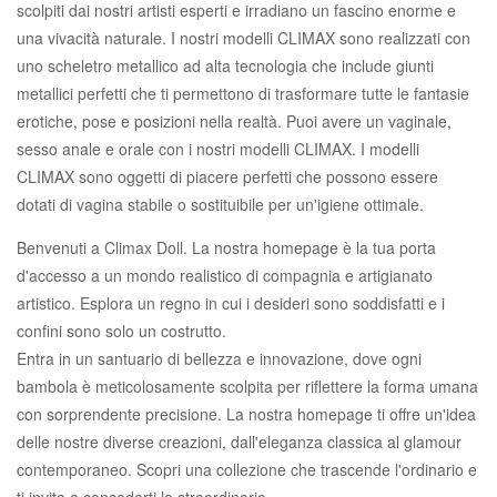
scolpiti dai nostri artisti esperti e irradiano un fascino enorme e
una vivacità naturale. I nostri modelli CLIMAX sono realizzati con
uno scheletro metallico ad alta tecnologia che include giunti
metallici perfetti che ti permettono di trasformare tutte le fantasie
erotiche, pose e posizioni nella realtà. Puoi avere un vaginale,
sesso anale e orale con i nostri modelli CLIMAX. I modelli
CLIMAX sono oggetti di piacere perfetti che possono essere
dotati di vagina stabile o sostituibile per un'igiene ottimale.
Benvenuti a Climax Doll. La nostra homepage è la tua porta
d'accesso a un mondo realistico di compagnia e artigianato
artistico. Esplora un regno in cui i desideri sono soddisfatti e i
confini sono solo un costrutto.
Entra in un santuario di bellezza e innovazione, dove ogni
bambola è meticolosamente scolpita per riflettere la forma umana
con sorprendente precisione. La nostra homepage ti offre un'idea
delle nostre diverse creazioni, dall'eleganza classica al glamour
contemporaneo. Scopri una collezione che trascende l'ordinario e
ti invita a concederti lo straordinario.