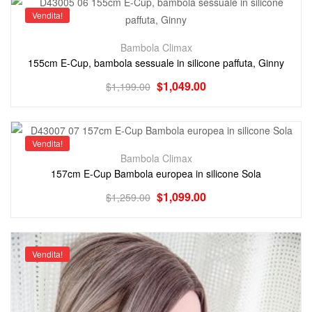
Vendita!
Bambola Climax
155cm E-Cup, bambola sessuale in silicone paffuta, Ginny
$
1,049.00
$
1,199.00
Vendita!
Bambola Climax
157cm E-Cup Bambola europea in silicone Sola
$
1,099.00
$
1,259.00
Vendita!