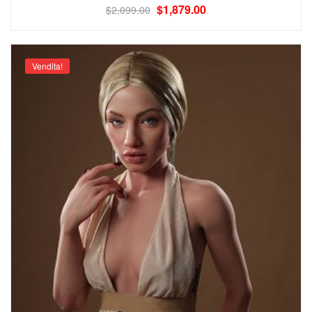
$
1,879.00
$
2,099.00
Vendita!