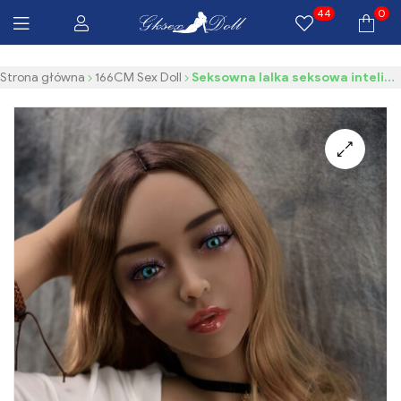
44
0
Bezpłatna dostawa $100 Wszystkie produkty
Gksexdolls.com
Strona główna
166CM Sex Doll
Seksowna lalka seksowa inteligentna, Kobieta z długimi nogami o ciemnej opalonej skórze