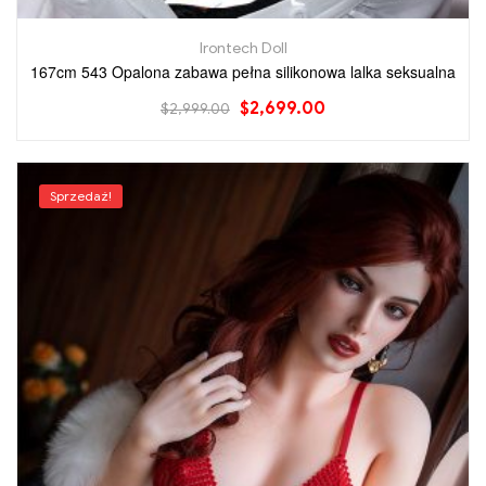
Irontech Doll
167cm 543 Opalona zabawa pełna silikonowa lalka seksualna
$
2,699.00
$
2,999.00
Sprzedaż!