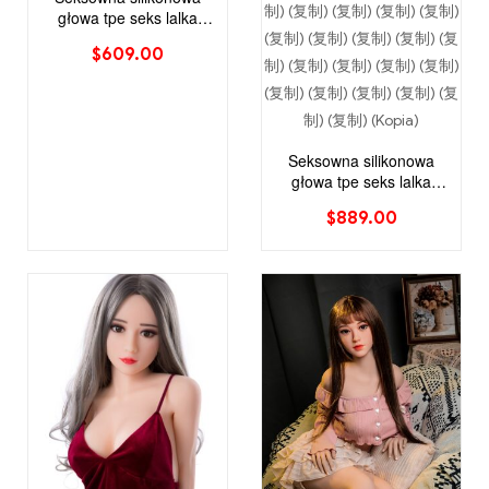
głowa tpe seks lalka
azjatycka lalka z długimi
$
609.00
włosami
Seksowna silikonowa
głowa tpe seks lalka
dojrzała wierzchołka z
$
889.00
długimi prostymi
czarnymi włosami