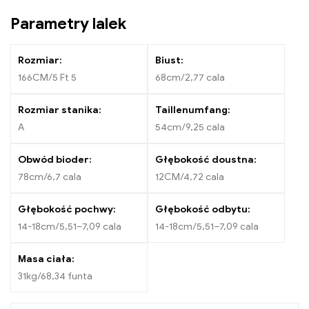
Parametry lalek
Rozmiar:
Biust:
166CM/5 Ft 5
68cm/2,77 cala
Rozmiar stanika:
Taillenumfang:
A
54cm/9,25 cala
Obwód bioder:
Głębokość doustna:
78cm/6,7 cala
12CM/4,72 cala
Głębokość pochwy:
Głębokość odbytu:
14-18cm/5,51–7,09 cala
14-18cm/5,51–7,09 cala
Masa ciała:
31kg/68,34 funta