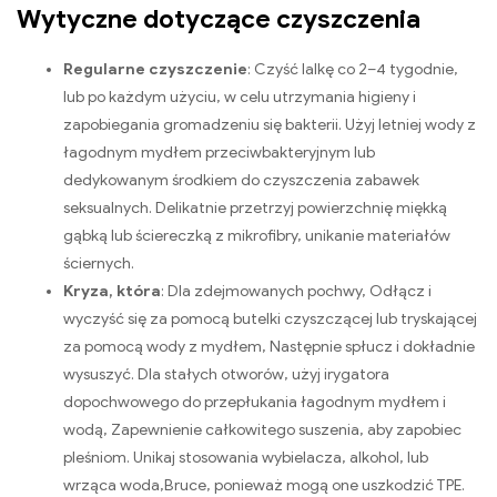
Wytyczne dotyczące czyszczenia
Regularne czyszczenie
: Czyść lalkę co 2–4 tygodnie,
lub po każdym użyciu, w celu utrzymania higieny i
zapobiegania gromadzeniu się bakterii. Użyj letniej wody z
łagodnym mydłem przeciwbakteryjnym lub
dedykowanym środkiem do czyszczenia zabawek
seksualnych. Delikatnie przetrzyj powierzchnię miękką
gąbką lub ściereczką z mikrofibry, unikanie materiałów
ściernych.
Kryza, która
: Dla zdejmowanych pochwy, Odłącz i
wyczyść się za pomocą butelki czyszczącej lub tryskającej
za pomocą wody z mydłem, Następnie spłucz i dokładnie
wysuszyć. Dla stałych otworów, użyj irygatora
dopochwowego do przepłukania łagodnym mydłem i
wodą, Zapewnienie całkowitego suszenia, aby zapobiec
pleśniom. Unikaj stosowania wybielacza, alkohol, lub
wrząca woda,Bruce, ponieważ mogą one uszkodzić TPE.