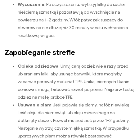
Wysuszenie
: Po oczyszczeniu, wytrzyj lalkę do sucha
nieścierną szmatką i pozostaw ją do wyschnięcia na
powietrzu na 1–2 godziny. Włóż patyczek suszący do
otworów na nie dłużej niż 30 minuty w celu wchłaniania
resztkowej wilgoci.
Zapobieganie strefie
Opieka odzieżowa
: Umyj całą odzież wiele razy przed
ubieraniem lalki, aby usunąć barwniki, które mogłyby
zabarwić porowaty materiał TPE. Unikaj ciemnych tkanin,
ponieważ mogą farbować nawet po praniu. Najpierw testuj
odzież na małej próbce TPE.
Usuwanie plam
: Jeśli pojawią się plamy, nałóż niewielką
ilość oleju dla niemowląt lub oleju mineralnego na
dotknięty obszar, Pozwól mu siedzieć przez 1–2 godziny,
Następnie wytrzyj czyste miękką szmatką. W przypadku
uporczywych plam można również zastosować