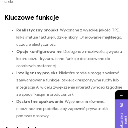
ciała.
Kluczowe funkcje
Realistyczny projekt
: Wykonane z wysokiej jakości TPE,
lalka imituje fakturę ludzkiej skóry, Oferowanie miękkiego,
uczucie elastyczności.
Opcje konfigurowalne
: Dostępne z możliwością wyboru
koloru oczu, fryzura, i inne funkcje dostosowane do
osobistych preferencji.
Inteligentny projekt
: Niektóre modele mogą zawierać
zaawansowane funkcje, takie jak responsywne ruchy lub
integracja AI w celu zwiększenia interaktywności (zgodnie
→
ze specyfikacjami producenta).
Dyskretne opakowanie
: Wysyłane na równinie,
nieoznaczone pudełko, aby zapewnić prywatność
S
k
o
n
t
a
k
t
u
j
s
i
z
n
a
m
podczas dostawy.
ę
i