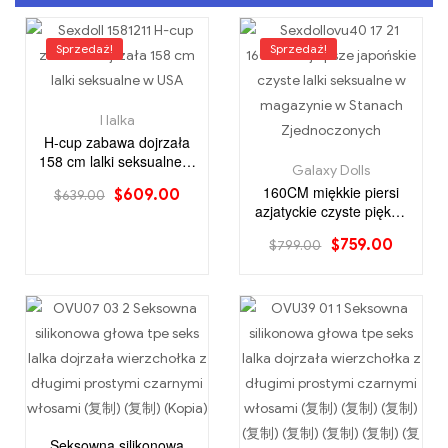
Sprzedaż!
Sprzedaż!
I lalka
H-cup zabawa dojrzała
158 cm lalki seksualne w
Galaxy Dolls
USA
160CM miękkie piersi
$
609.00
$
639.00
azjatyckie czyste piękno
zaopatrzone w
$
759.00
$
799.00
amerykańskie lalki
seksualne
Seksowna silikonowa