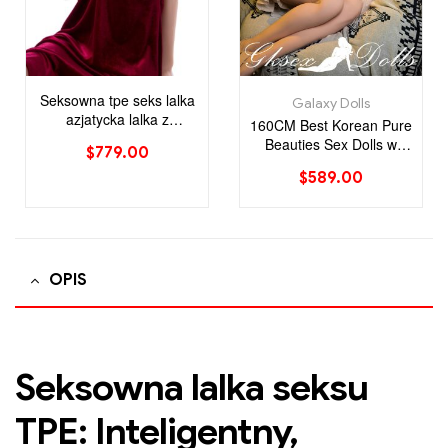
Seksowna tpe seks lalka
Galaxy Dolls
azjatycka lalka z
160CM Best Korean Pure
tancerzami z szarych
Beauties Sex Dolls w
$
779.00
włosów z małymi
magazynie w USA
piersiami
$
589.00
OPIS
Seksowna lalka seksu
TPE: Inteligentny,