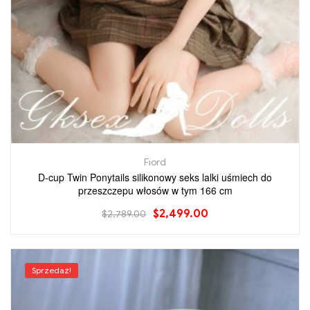
Fiord
D-cup Twin Ponytails silikonowy seks lalki uśmiech do
przeszczepu włosów w tym 166 cm
$
2,499.00
$
2,789.00
Sprzedaż!