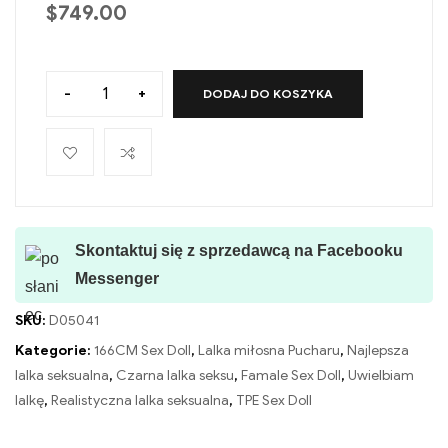
$
749.00
-
+
DODAJ DO KOSZYKA
Skontaktuj się z sprzedawcą na Facebooku
Messenger
SKU:
D05041
Kategorie:
166CM Sex Doll
,
Lalka miłosna Pucharu
,
Najlepsza
lalka seksualna
,
Czarna lalka seksu
,
Famale Sex Doll
,
Uwielbiam
lalkę
,
Realistyczna lalka seksualna
,
TPE Sex Doll