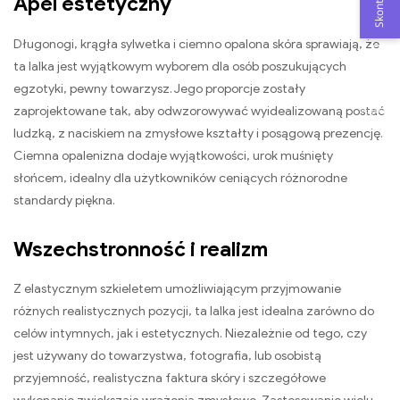
Apel estetyczny
Długonogi, krągła sylwetka i ciemno opalona skóra sprawiają, że
ta lalka jest wyjątkowym wyborem dla osób poszukujących
E-mail
egzotyki, pewny towarzysz. Jego proporcje zostały
zaprojektowane tak, aby odwzorowywać wyidealizowaną postać
Pogawędzić
ludzką, z naciskiem na zmysłowe kształty i posągową prezencję.
Ciemna opalenizna dodaje wyjątkowości, urok muśnięty
słońcem, idealny dla użytkowników ceniących różnorodne
standardy piękna.
Wszechstronność i realizm
Z elastycznym szkieletem umożliwiającym przyjmowanie
różnych realistycznych pozycji, ta lalka jest idealna zarówno do
celów intymnych, jak i estetycznych. Niezależnie od tego, czy
jest używany do towarzystwa, fotografia, lub osobistą
przyjemność, realistyczna faktura skóry i szczegółowe