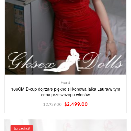
Fiord
166CM D-cup dojrzałe piękno silikonowa lalka Laura/w tym
cena przeszczepu włosów
$
2,499.00
$
2,739.00
Sprzedaż!