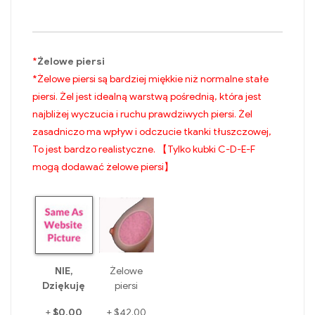
*
Żelowe piersi
*Żelowe piersi są bardziej miękkie niż normalne stałe
piersi. Żel jest idealną warstwą pośrednią, która jest
najbliżej wyczucia i ruchu prawdziwych piersi. Żel
zasadniczo ma wpływ i odczucie tkanki tłuszczowej,
To jest bardzo realistyczne. 【Tylko kubki C-D-E-F
mogą dodawać żelowe piersi】
NIE,
Żelowe
Dziękuję
piersi
+
+
$0.00
$42.00