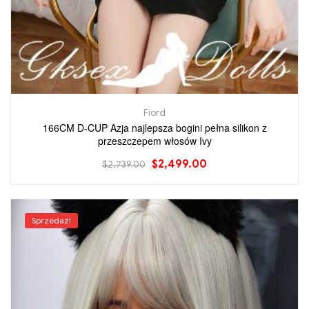
Fiord
166CM D-CUP Azja najlepsza bogini pełna silikon z
przeszczepem włosów Ivy
$
2,499.00
$
2,739.00
Sprzedaż!