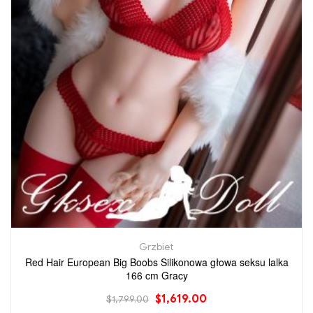
Grzbiet
Red Hair European Big Boobs Silikonowa głowa seksu lalka
166 cm Gracy
$
1,619.00
$
1,799.00