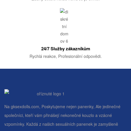
24/7 Služby zákazníkům
Rychlá reakce, Profesionální odpovědi.
Na gksexdolls.com, Poskytujeme nejen panenky, Ale jedinečné
společníci, kteří vám přinášejí nekonečné kouzlo a vzácné
vzpomínky. Každá z našich sexuálních panenek je zamyšleně