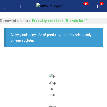
44
0
Doručení zdarma $100 Všechny produkty
Gksexdolls.com
Domovská stránka
Produkty označené “Blonde Doll”
Nebyly nalezeny žádné produkty, které by odpovídaly
vašemu výběru.