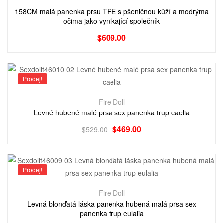
158CM malá panenka prsu TPE s pšeničnou kůží a modrýma
očima jako vynikající společník
$
609.00
Prodej!
Fire Doll
Levné hubené malé prsa sex panenka trup caelia
$
469.00
$
529.00
Prodej!
Fire Doll
Levná blonďatá láska panenka hubená malá prsa sex
panenka trup eulalia