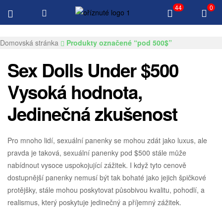
44
0
Doručení zdarma $100 Všechny produkty
Gksexdolls.com
Domovská stránka
Produkty označené “pod 500$”
Sex Dolls Under $500
Vysoká hodnota,
Jedinečná zkušenost
Pro mnoho lidí, sexuální panenky se mohou zdát jako luxus, ale
pravda je taková, sexuální panenky pod $500 stále může
nabídnout vysoce uspokojující zážitek. I když tyto cenově
dostupnější panenky nemusí být tak bohaté jako jejich špičkové
protějšky, stále mohou poskytovat působivou kvalitu, pohodlí, a
realismus, který poskytuje jedinečný a příjemný zážitek.