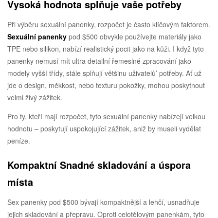
Vysoká hodnota splňuje vaše potřeby
Při výběru sexuální panenky, rozpočet je často klíčovým faktorem.
Sexuální panenky
pod $500 obvykle používejte materiály jako
TPE nebo silikon, nabízí realistický pocit jako na kůži. I když tyto
panenky nemusí mít ultra detailní řemeslné zpracování jako
modely vyšší třídy, stále splňují většinu uživatelů’ potřeby. Ať už
jde o design, měkkost, nebo texturu pokožky, mohou poskytnout
velmi živý zážitek.
Pro ty, kteří mají rozpočet, tyto sexuální panenky nabízejí velkou
hodnotu – poskytují uspokojující zážitek, aniž by museli vydělat
peníze.
Kompaktní Snadné skladování a úspora
místa
Sex panenky pod $500 bývají kompaktnější a lehčí, usnadňuje
jejich skladování a přepravu. Oproti celotělovým panenkám, tyto