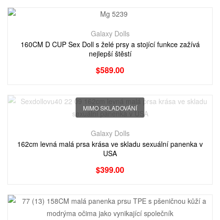
Galaxy Dolls
160CM D CUP Sex Doll s želé prsy a stojící funkce zažívá
nejlepší štěstí
$
589.00
MIMO SKLADOVÁNÍ
Galaxy Dolls
162cm levná malá prsa krása ve skladu sexuální panenka v
USA
$
399.00