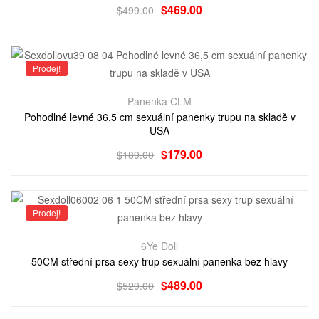
$
469.00
$
499.00
Prodej!
Panenka CLM
Pohodlné levné 36,5 cm sexuální panenky trupu na skladě v
USA
$
179.00
$
189.00
Prodej!
6Ye Doll
50CM střední prsa sexy trup sexuální panenka bez hlavy
$
489.00
$
529.00