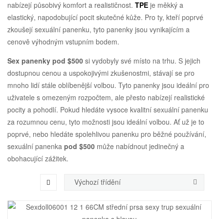
nabízejí působivý komfort a realističnost.
TPE
je měkký a
elastický, napodobující pocit skutečné kůže. Pro ty, kteří poprvé
zkoušejí sexuální panenku, tyto panenky jsou vynikajícím a
cenově výhodným vstupním bodem.
Sex panenky pod $500
si vydobyly své místo na trhu. S jejich
dostupnou cenou a uspokojivými zkušenostmi, stávají se pro
mnoho lidí stále oblíbenější volbou. Tyto panenky jsou ideální pro
uživatele s omezeným rozpočtem, ale přesto nabízejí realistické
pocity a pohodlí. Pokud hledáte vysoce kvalitní sexuální panenku
za rozumnou cenu, tyto možnosti jsou ideální volbou. Ať už je to
poprvé, nebo hledáte spolehlivou panenku pro běžné používání,
sexuální panenka
pod $500
může nabídnout jedinečný a
obohacující zážitek.