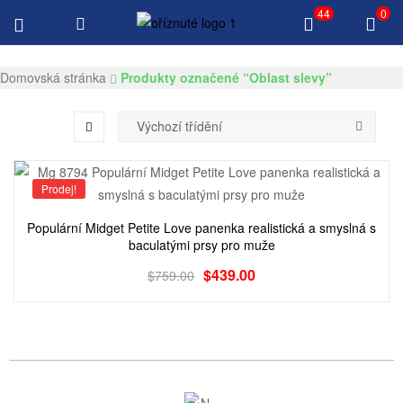
44
0
Doručení zdarma $100 Všechny produkty
Gksexdolls.com
Domovská stránka
Produkty označené “Oblast slevy”
Prodej!
Populární Midget Petite Love panenka realistická a smyslná s
baculatými prsy pro muže
$
439.00
$
759.00