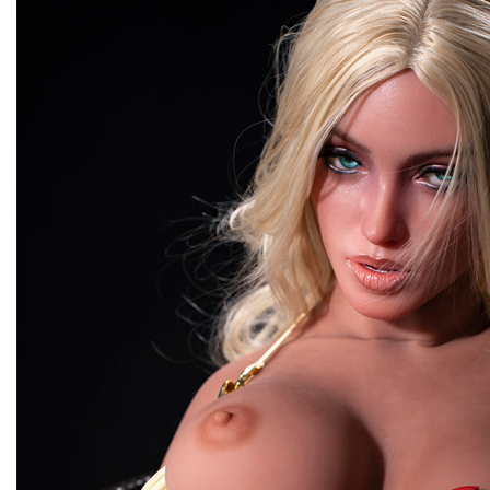
baiser, de toute façon. Et la meilleure partie? Vous décidez 
siège du conducteur, fabriquer un grand, Belle déesse qui 
s'agit pas de compromettre ou de faire. Il s'agit d'obteni
plaire et seulement toi. Elle n'est pas une bombasse géné
vous voulez, jusqu'à la dernière mèche de cheveux sur sa têt
pour les masses - c'est votre exclusivité, sur mesure, Le rêv
bigée, Votre déesse personnelle BBW Anime, Et elle est là po
réalise.
fantasmes les plus fous comme un liège de champagne.