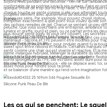
Soyons réels pendant une seconde - rien ne tue l'ambian
confortable de sa poitrine jusqu'à ses cuisses, Faire en sor
quelque chose de trop dur ou trop raide. C'est pourquoi c
chaque touche se sente comme si elle vous attendait toute
poupées viennent avec
ajustements de douceur
qui vous 
Prenez ses seins, Par exemple. Vous pouvez choisir Hollow, 
journée.
composer exactement à quel point vous voulez qu'elle soit
des options remplies de gel, Chacun se sentant un peu diff
peluche. Que vous soyez dans une entreprise, ambiance t
lumière et greffe, lourd et plein, ou ce parfait entre les deu
plus douce, sentir jiggly, Ils vous ont couvert. Les secrètes
rebondit juste. Son cul? Même affaire. Ils sculptent ces co
matériaux - Silicone et TPE peuvent être modifiés pour fra
donner lorsque vous serrez, pour onduler quand tu la boug
sweet spot entre rebond et réaliste. Certaines marques of
sentir comme une chair qui est vivante et réactive. Et la mei
même
mélanges hybrides
, Mélanger la durabilité du silicon
partie? Ils le superposent partout dans un squelette flexibl
bonté spongieuse du TPE, Elle est donc assez dure pour d
elle n'est pas seulement douce - elle se déplace avec toi, 
assez mous pour fondre sous ta prise.
et se balancer d'une manière qui rend votre imagination fol
Les os qui se penchent: Le squel