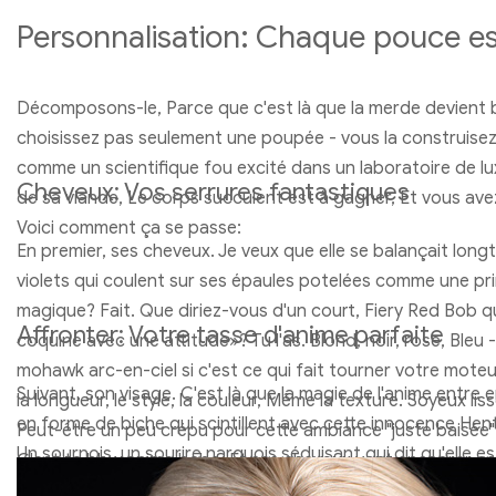
Personnalisation: Chaque pouce es
Décomposons-le, Parce que c'est là que la merde devient b
choisissez pas seulement une poupée - vous la construisez 
comme un scientifique fou excité dans un laboratoire de 
Cheveux: Vos serrures fantastiques
de sa viande, Le corps succulent est à gagner, Et vous ave
Voici comment ça se passe:
En premier, ses cheveux. Je veux que elle se balançait longt
violets qui coulent sur ses épaules potelées comme une pr
magique? Fait. Que diriez-vous d'un court, Fiery Red Bob qu
Affronter: Votre tasse d'anime parfaite
coquine avec une attitude»? Tu l'as. Blond, noir, rose, Bleu -
mohawk arc-en-ciel si c'est ce qui fait tourner votre moteu
Suivant, son visage. C'est là que la magie de l'anime entre 
la longueur, le style, la couleur, Même la texture. Soyeux l
en forme de biche qui scintillent avec cette innocence Henta
Peut-être un peu crépu pour cette ambiance "juste baisée"?
Un sournois, un sourire narquois séduisant qui dit qu'elle e
C'est ta bbw anime babe, Et ses cheveux vont encadrer c
méchante? Enfer ouais. Vous pouvez modifier la couleur de 
vous l'aimez.