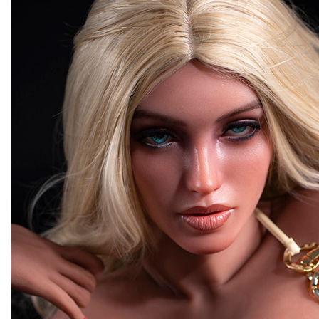
violet, vert émeraude, Ou peut-être une or éclatante qui cr
autre monde». Ses joues peuvent être dodues et roses, lu
vibration joufflu, ou net et sensuel si vous êtes dans un look
Lèvres? Oh, Tu ferais mieux de croire que tu les choisis au
implorent un baiser - ou autre chose - ou peut-être un mince
est ta création, Homme - Faites son visage le truc de vos r