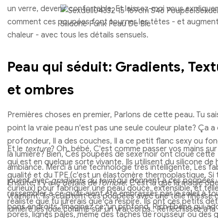
un verre, devenir confortable, Et laissez-moi vous expliquer
comment ces poupées font tourner les têtes - et augment
chaleur - avec tous les détails sensuels.
Peau qui séduit: Gradients, Text
et ombres
Premières choses en premier, Parlons de cette peau. Tu sai
point la vraie peau n'est pas une seule couleur plate? Ça a 
profondeur, Il a des couches, Il a ce petit flanc sexy ou fo
Et le
texture
? Oh, bébé, C'est comme passer vos mains sur 
la lumière? Bien, Ces poupées de sexe noir ont cloué cette
qui est en quelque sorte vivante. Ils utilisent du silicone de
ambiance. Merci à une technologie très intelligente, Les fa
qualité et du TPE (c'est un élastomère thermoplastique, Si 
jouent avec
gradients du teint
qui donnent à ces poupées
Ensuite, il y a le
détails de l'ombre
. C'est là que la magie op
curieux) pour fabriquer une peau douce, extensible, et tel
ressembler à ce qu'ils aient été embrassés par le soleil à to
vraiment. Ils sculptent ces poupées avec une telle finesse 
réaliste que tu jurerais que ça respire. Ils ont ces petits déta
bons endroits. Imaginez ce: un profond, Rich Ébène qui ad
lumière les joue comme sur un vrai corps.. Réfléchissez à la
pores, lignes pâles, même des taches de rousseur ou des g