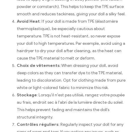
powder or cornstarch
).
This helps to keep the TPE surface
smooth and reduces tackiness
,
giving your doll a silky feel
.
Avoid Heat
:
If your doll is made from TPE
(élastomère
thermoplastique),
be especially cautious about
temperature
.
TPE is not heat-resistant
,
so never expose
your doll to high temperatures
. Par exemple,
avoid using a
hairdryer to dry your doll after cleaning
,
as the heat can
cause the TPE material to melt or deform
.
Choix de vêtements
:
When dressing your doll
,
avoid
deep colors as they can transfer dye to the TPE material
,
leading to discoloration
.
Opt for clothing made from pure
white or light-colored fabric to minimize this risk
.
Stockage
: Lorsqu'il n'est pas utilisé, rangez votre poupée
au frais, endroit sec à l'abri de la lumière directe du soleil.
This helps prevent fading and maintains the doll’s
structural integrity
.
Contrôles réguliers
:
Regularly inspect your doll for any
signs of wear and tear
.
If you notice any issues
,
such as