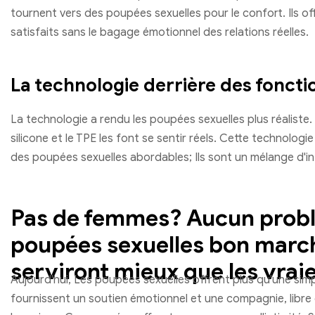
tournent vers des poupées sexuelles pour le confort. Ils o
satisfaits sans le bagage émotionnel des relations réelles.
La technologie derrière des fonctio
La technologie a rendu les poupées sexuelles plus réalist
silicone et le TPE les font se sentir réels. Cette technologi
des poupées sexuelles abordables; Ils sont un mélange d'int
Pas de femmes? Aucun prob
poupées sexuelles bon marc
serviront mieux que les vraie
Aujourd'hui, Les poupées sexuelles offrent plus qu'une simp
fournissent un soutien émotionnel et une compagnie, libre