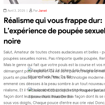
Avril 3, 2025
Par
Janet
Réalisme qui vous frappe dur:
L'expérience de poupée sexuel
noire
Salut, Amateur de toutes choses audacieuses et belles - p
poupées sexuelles noires. Pas n'importe quelle poupée, R
Mais le genre qui fait que votre pouls est la course et vos 
démangent pour explorer. Ce ne sont pas votre grand-mèr
jouets en plastique. Oh non, Miel, La technologie moderne 
emmené ces déesses à la peau sombre à un tout nouveau 
réalisme, Et il fait tellement chaud qu'il est presque injuste.
façon dont leur peau saisit la lumière à la façon dont ils se
sous vos doigts, Chaque pouce d'entre eux crie
réel
. Donc