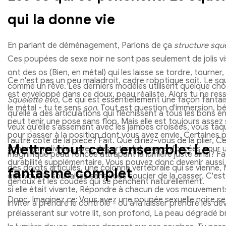
qui la donne vie
En parlant de déménagement, Parlons de ça
structure squ
Ces poupées de sexe noir ne sont pas seulement de jolis vis
ont des os (Bien, en métal) qui les laisse se tordre, tourner
Ce n'est pas un peu maladroit, cadre robotique soit. Le sq
comme un rêve. Les derniers modèles utilisent quelque ch
est enveloppé dans ce doux, peau réaliste, Alors tu ne res
Squelette evo
, Ce qui est essentiellement une façon fantais
le métal - tu te sens
son
. Tout est question d'immersion, bé
qu'elle a des articulations qui fléchissent à tous les bons en
peut tenir une pose sans flop, Mais elle est toujours assez
veux qu'elle s'assement avec les jambes croisées, vous taq
pour passer à la position dont vous avez envie. Certaines
l'autre côté de la pièce? Fait. Que diriez-vous de la plier, C
Mettre tout cela ensemble: Le
sont même livrées avec des articulations renforcées pour 
magnifique peau foncée attrapant la lumière juste ainsi? Faci
durabilité supplémentaire, Vous pouvez donc devenir auss
des doigts articulés, une colonne vertébrale qui se vienne,
fantasme complet
que vous le souhaitez sans vous soucier de la casser. C'e
genoux et les coudes qui se penchent naturellement.
si elle était vivante, Répondre à chacun de vos mouvement
Donc, Imaginez ce: Vous avez une poupée sexuelle noire se
inviter à prendre le contrôle - ou à la laisser prendre les de
prélasserant sur votre lit, son profond, La peau dégradé bri