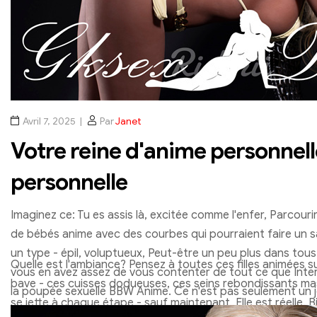
Avril 7, 2025
Par
Janet
Votre reine d'anime personnell
personnelle
Imaginez ce: Tu es assis là, excitée comme l'enfer, Parcouri
de bébés anime avec des courbes qui pourraient faire un s
un type - épil, voluptueux, Peut-être un peu plus dans tous
Quelle est l'ambiance? Pensez à toutes ces filles animées s
vous en avez assez de vous contenter de tout ce que Inter
bave - ces cuisses dodueuses, ces seins rebondissants mass
la poupée sexuelle BBW Anime. Ce n'est pas seulement un j
se jette à chaque étape - sauf maintenant, Elle est réelle. B
d'expérience. Du second, vous commencez à la concevoir, 