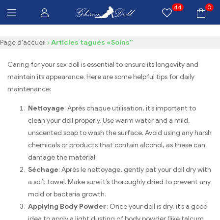
44
0
Livraison GRATUITE $100 Tous les produits
GKSEXDOLL.COM
Page d'accueil
Articles tagués «Soins”
Caring for your sex doll is essential to ensure its longevity and
maintain its appearance
.
Here are some helpful tips for daily
maintenance
:
Nettoyage
: Après chaque utilisation,
it’s important to
clean your doll properly
.
Use warm water and a mild
,
unscented soap to wash the surface
.
Avoid using any harsh
chemicals or products that contain alcohol
,
as these can
damage the material
.
Séchage
: Après le nettoyage,
gently pat your doll dry with
a soft towel
.
Make sure it’s thoroughly dried to prevent any
mold or bacteria growth
.
Applying Body Powder
:
Once your doll is dry
,
it’s a good
idea to apply a light dusting of body powder
(
like talcum