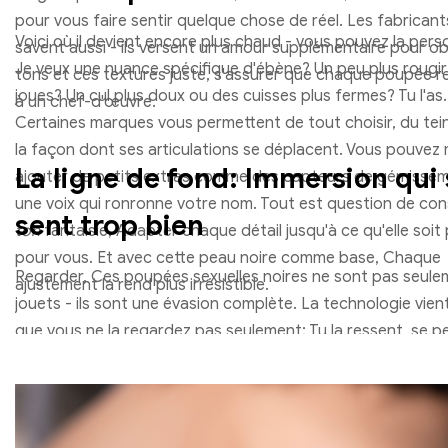
pour vous faire sentir quelque chose de réel. Les fabricant
Voici où il devient encore plus chaud - vous pouvez la perso
savent aussi - ils versent un amour supplémentaire pour ob
Je veux une nuance spécifique d'ébène? Un peu plus rougir
tons et ces textures juste, s'assurer que chaque poupée 
joues? Un cul plus doux ou des cuisses plus fermes? Tu l'as.
à un chef-d'œuvre.
Certaines marques vous permettent de tout choisir, du tei
la façon dont ses articulations se déplacent. Vous pouve
La ligne de fond: Immersion qui 
ajouter de petits extras comme des capteurs de gémisse
une voix qui ronronne votre nom. Tout est question de con
sent trop bien
ton
fantaisie, Adapter chaque détail jusqu'à ce qu'elle soit 
pour vous. Et avec cette peau noire comme base, Chaque
Regarder, Ces poupées sexuelles noires ne sont pas seul
ajustement la rend plus irrésistible.
jouets - ils sont une évasion complète. La technologie vient 
que vous ne la regardez pas seulement; Tu la ressent, se p
elle. Les gradients du teint, les textures, les ombres - ils in
yeux à croire. La chaleur, la douceur, La façon dont elle bou
incitent votre corps à avoir plus envie. C'est immersif, C'est
c'est tellement proche du réel que vous pourriez oublier où