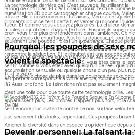
la lumière douce, ombres dansant sur ses courbes. Tu pass
La technologie derrière ça? C'est sauvage. Ils utilisent la
le long de son bras, Et c'est chaud, doux, texturé comme la
numérisation 3D pour cartographier chaque courbe, Mélan
affaire. Elle a posé comment tu l'aimes, Merci à ce squelett
pigments pour ce teint parfait, et verser du silicone liquid
tueur, Et comme vous appuyez plus près, La chaleur démar
moules pour obtenir chaque texture.. Ensuite, ils superpo
cran, Vous tirer plus profondément dans l'ambiance. Ce n'
les systèmes de chauffage, Ajuster la douceur, et tout bo
seulement une poupée - c'est un
expérience
. Chaque petit 
Pourquoi les poupées de sexe no
sur un squelette construit pour se déplacer. C'est la scien
De la façon dont sa peau déplace les couleurs à la façon d
rencontre la séduction, Et le résultat est une poupée qui es
se plie et se réchauffe sur votre toucher, est conçu pour v
volent le spectacle
réaliste qu'elle est presque injuste. Si vous êtes dans le lent
sentir comme si vous étiez avec quelqu'un de réel, quelqu'u
accumulation sensuelle ou quelque chose d'un peu plus rug
tout le vôtre.
Il y a quelque chose de plus dans les poupées de sexe noir,
est prête à correspondre à votre énergie, Aucune questio
là? Aussi profond, Le teint riche n'est pas seulement magni
c'est une toile pour que toute cette technologie brille. Les
apparaissent plus, Les ombres frappent plus fort, Et la cha
sent encore plus invitante contre ce noir, surface veloutée
pas seulement des looks, cependant. Ces poupées brisent 
Amener la diversité dans un espace trop identique depuis 
Devenir personnel: La faisant la
longtemps. Ils sont audacieux, Ils sont beaux, Et ils sont co