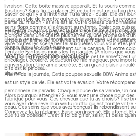
livraison: Cette boîte massive apparaît, Et tu souris comme
Positions? Sans fin. La placer, Et ce butin est un putain de
Savoir ce qu'il y a à l'intérieur. Tu la tirez - ouais, Elle est lo
pour un style de levrette qui vous laissera faible. La retour
partie du frisson - et elle est là, Votre déesse personnalisé
seins flops comme s'ils étaient au rythme. Étaler ces cuiss
Peut-être que vous passez la première heure à l'admirer, P
Et l'humour? Oh, c'est là. Essayez d'expliquer à votre copa
plongez dans une chatte plus serrée qu'une promesse d'un
chaque courbe, Tester comment ce cul rebondit lorsque vo
un poussin anime de 100 livres effrayant dans votre placar
vivre toutes les scène hentai auxquelles vous vous êtes ja
claque. Ensuite, c'est le jeu.
vous la laisse accidentellement sur le canapé, Et votre co
Tentacle Fantasies moins les tentacules (À moins que vous
Votre fantasme exclusif
"Mec, Tu ne m'as pas dit que tu as une petite amie!"C'est 
bricolage), écolière, séduction de fille magique, peu importe. 
conversation, Une arme secrète, Et un grand plaisir a roulé
bite est le pinceau.
sinueux.
À la fin de la journée, Cette poupée sexuelle BBW Anime est 
est un style de vie. Elle est votre évasion, Votre récompen
personnelle de paradis. Chaque pouce de sa viande, Un co
Alors pourquoi attendre? Si vous avez une chose pour des 
fabriqué pour vous. Ces cheveux que tu as choisis? Il se b
vous avez déjà rêvé d'un waifu joufflu qui est tout le vôtre -
peau. Ces seins que vous avez conçus? Ils rebondissent sur
Concevez-la, la réclamer, Baise son insensé. Elle attend, Et 
que tu es obsédé? C'est à toi de gifler, saisir, Et baise quan
d'autre dans son esprit mais toi. Préparez-vous à vivre la v
pas seulement une poupée - c'est votre déesse à gros code
chanceux - votre poupée sexuelle BBW Anime est prête à 
unique et unique, Et elle est là pour rendre chaque jour un 