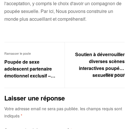
l'acceptation, y compris le choix d'avoir un compagnon de
poupée sexuelle. Par ici, Nous pouvons construire un
monde plus accueillant et compréhensif.
Ramasser le poste
Soutien à déverrouiller
diverses scènes
Poupée de sexe
interactives‌ poupées
adolescent partenaire
sexuelles pour
Article suivant
émotionnel exclusif –
adolescents
Votre compagnon intime
Laisser une réponse
Votre adresse email ne sera pas publiée.
les champs requis sont
indiqués
*